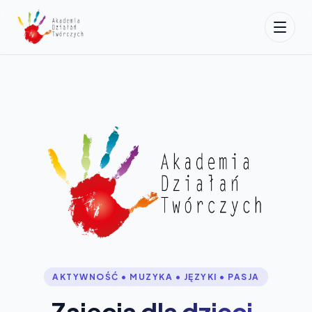
AKTYWNOŚĆ • MUZYKA • JĘZYKI • PASJA
Zajęcia dla dzieci,