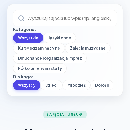
Kategorie:
Wszystkie
Języki obce
Kursy egzaminacyjne
Zajęcia muzyczne
Dmuchańce i organizacja imprez
Półkolonie i warsztaty
Dla kogo:
Wszyscy
Dzieci
Młodzież
Dorośli
ZAJĘCIA I USŁUGI