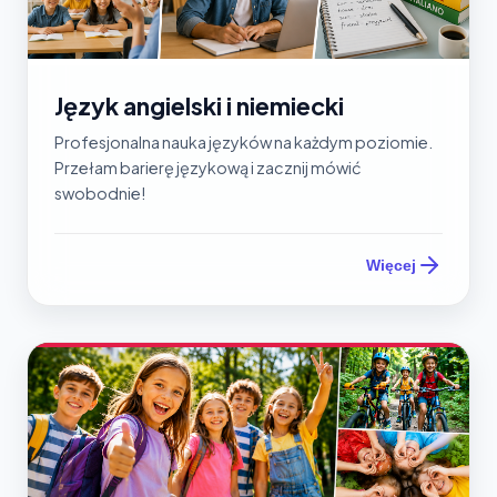
Język angielski i niemiecki
Profesjonalna nauka języków na każdym poziomie.
Przełam barierę językową i zacznij mówić
swobodnie!
Więcej