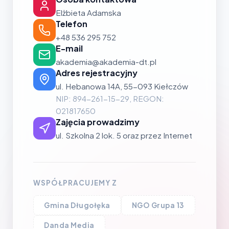
Elżbieta Adamska
Telefon
+48 536 295 752
E-mail
akademia@akademia-dt.pl
Adres rejestracyjny
ul. Hebanowa 14A, 55-093 Kiełczów
NIP: 894-261-15-29, REGON:
021817650
Zajęcia prowadzimy
ul. Szkolna 2 lok. 5 oraz przez Internet
WSPÓŁPRACUJEMY Z
Gmina Długołęka
NGO Grupa 13
Danda Media